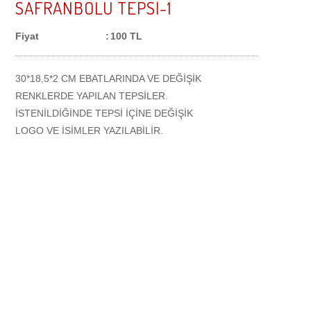
SAFRANBOLU TEPSİ-1
KİRAZÇİÇEĞİ KOLONYALARI
ULAŞIM
Fiyat
:
100 TL
CAM KOLONYA ŞİŞELERİ
İLETİŞİM
30*18,5*2 CM EBATLARINDA VE DEĞİŞİK
PET KOLONYA ŞİŞELERİ
RENKLERDE YAPILAN TEPSİLER.
İSTENİLDİĞİNDE TEPSİ İÇİNE DEĞİŞİK
LOGO VE İSİMLER YAZILABİLİR.
ARABA KOKULARI
SAFRAN
SAFRANLI SABUNLAR
SAFRANLI KREMLER 50 ML
SAFRANLI KREMLER 100 ML