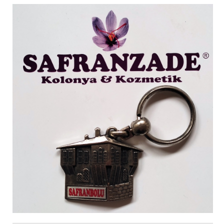
SAFRANLI VAZELİN
SAFRANBOLU ANAHTARLIK
BUZDOLABI SÜSLERİ
MAKET EVLER
EV KALEMLİK
HEDİYE SETLERİ
AHŞAP TEPSİLER