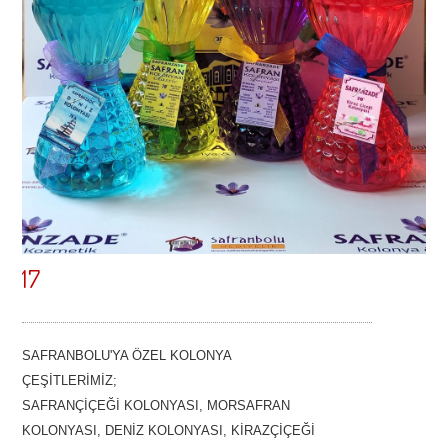
KİRAZÇİÇEĞİ KOLONYALARI
ULAŞIM
CAM KOLONYA ŞİŞELERİ
İLETİŞİM
PET KOLONYA ŞİŞELERİ
ARABA KOKULARI
SAFRAN
17
SAFRANLI SABUNLAR
SAFRANBOLU'YA ÖZEL KOLONYA
SAFRANLI KREMLER 50 ML
ÇEŞİTLERİMİZ;
SAFRANÇİÇEĞİ KOLONYASI, MORSAFRAN
KOLONYASI, DENİZ KOLONYASI, KİRAZÇİÇEĞİ
SAFRANLI KREMLER 100 ML