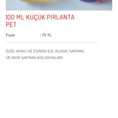
SAFRANLI VAZELİN
100 ML KÜÇÜK PIRLANTA
PET
SAFRANBOLU ANAHTARLIK
Fiyat
:
75 TL
BUZDOLABI SÜSLERİ
ÖZEL KOKU VE ESANSI İLE; KLASİK SAFRAN
VE MOR SAFRAN KOLONYALARI
MAKET EVLER
EV KALEMLİK
HEDİYE SETLERİ
AHŞAP TEPSİLER