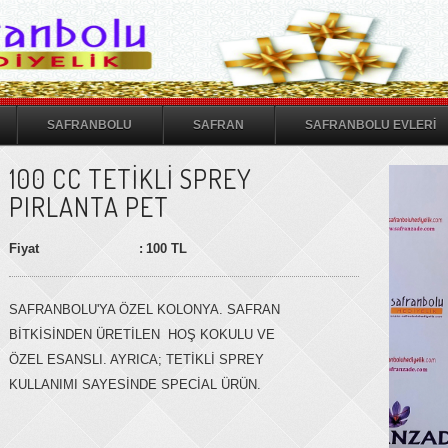
SAFRANBOLU
SAFRAN
SAFRANBOLU EVLERİ
100 CC TETİKLİ SPREY
PIRLANTA PET
Fiyat
:
100 TL
SAFRANBOLU'YA ÖZEL KOLONYA. SAFRAN
BİTKİSİNDEN ÜRETİLEN HOŞ KOKULU VE
ÖZEL ESANSLI. AYRICA; TETİKLİ SPREY
KULLANIMI SAYESİNDE SPECİAL ÜRÜN.