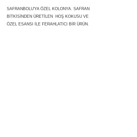
SAFRANBOLU'YA ÖZEL KOLONYA. SAFRAN
SAFRANLI VAZELİN
BİTKİSİNDEN ÜRETİLEN HOŞ KOKUSU VE
ÖZEL ESANSI İLE FERAHLATICI BİR ÜRÜN.
SAFRANBOLU ANAHTARLIK
BUZDOLABI SÜSLERİ
MAKET EVLER
EV KALEMLİK
HEDİYE SETLERİ
AHŞAP TEPSİLER