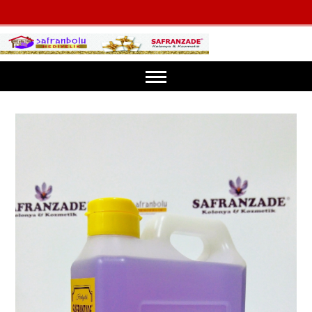
ANASAYFA
ÜRÜNLERİMİZ
SAFRANÇİÇEĞİ KLASİK KOLONYALARI
SAFRANBOLU
SAFRANÇİÇEĞİ SPECİAL KOLONYALARI
SAFRAN
DENİZ KOLONYALARI
SAFRANBOLU EVLERİ