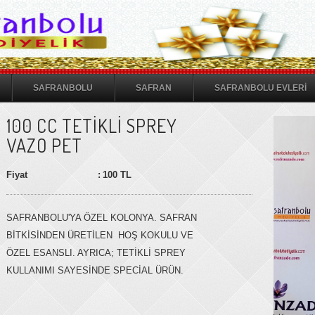
SAFRANBOLU
SAFRAN
SAFRANBOLU EVLERİ
100 CC TETİKLİ SPREY
VAZO PET
Fiyat
:
100 TL
SAFRANBOLU'YA ÖZEL KOLONYA. SAFRAN
BİTKİSİNDEN ÜRETİLEN HOŞ KOKULU VE
ÖZEL ESANSLI. AYRICA; TETİKLİ SPREY
KULLANIMI SAYESİNDE SPECİAL ÜRÜN.